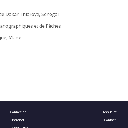
de Dakar Thiaroye, Sénégal
éanographiques et de Pêches
ique, Maroc
Connexion
Annuaire
Intranet
Contact
Intranet IUEM