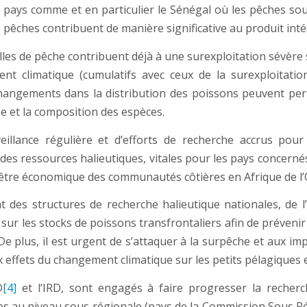
es pays comme et en particulier le Sénégal où les pêches s
s pêches contribuent de manière significative au produit inté
tilles de pêche contribuent déjà à une surexploitation sévèr
nt climatique (cumulatifs avec ceux de la surexploitati
changements dans la distribution des poissons peuvent pert
e et la composition des espèces.
veillance régulière et d’efforts de recherche accrus p
 des ressources halieutiques, vitales pour les pays concerné
n-être économique des communautés côtières en Afrique de l’
 des structures de recherche halieutique nationales, de l
ur les stocks de poissons transfrontaliers afin de prévenir l
e plus, il est urgent de s’attaquer à la surpêche et aux im
effets du changement climatique sur les petits pélagiques e
D
[4]
et l’IRD, sont engagés à faire progresser la recherc
ées au niveau sous régionale (pays de la Commission Sous Ré