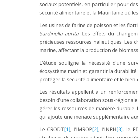
sociaux potentiels, en particulier pour d
sécurité alimentaire et la Mauritanie où le
Les usines de farine de poisson et les flot
Sardinella aurita
. Les effets du changeme
précieuses ressources halieutiques. Les 
marine, affectant la production de biomass
L’étude souligne la nécessité d’une sur
écosystème marin et garantir la durabilité
protéger la sécurité alimentaire et le bie
Les résultats appellent à un renforcement
besoin d’une collaboration sous-régionale s
gérer les ressources de manière durable. D
qui ajoute une menace supplémentaire aux 
Le CRODT
[1]
, l’IMROP
[2]
, l’INRH
[3]
, le F
stratégies de gestion adaptative, concert