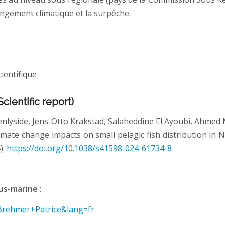
angement climatique et la surpêche.
ientifique
cientific report)
nlyside, Jens-Otto Krakstad, Salaheddine El Ayoubi, Ahmed
te change impacts on small pelagic fish distribution in Nor
).
https://doi.org/10.1038/s41598-024-61734-8
ous-marine
:
=Brehmer+Patrice&lang=fr