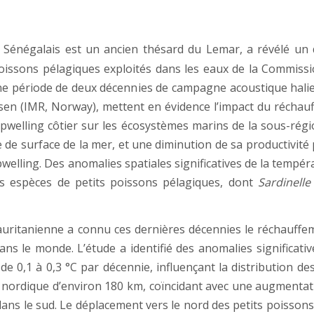
Sénégalais est un ancien thésard du Lemar, a révélé un 
 poissons pélagiques exploités dans les eaux de la Commis
une période de deux décennies de campagne acoustique hali
sen (IMR, Norway), mettent en évidence l’impact du réchau
upwelling côtier sur les écosystèmes marins de la sous-régi
e surface de la mer, et une diminution de sa productivité 
elling. Des anomalies spatiales significatives de la tempér
s espèces de petits poissons pélagiques, dont
Sardinelle
uritanienne a connu ces dernières décennies le réchauffe
ans le monde. L’étude a identifié des anomalies significat
 de 0,1 à 0,3 °C par décennie, influençant la distribution de
 nordique d’environ 180 km, coïncidant avec une augmentat
dans le sud. Le déplacement vers le nord des petits poisso