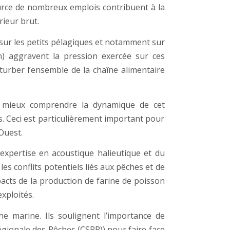
ource de nombreux emplois contribuent à la
rieur brut.
e sur les petits pélagiques et notamment sur
on) aggravent la pression exercée sur ces
urber l’ensemble de la chaîne alimentaire
our mieux comprendre la dynamique de cet
s. Ceci est particulièrement important pour
Ouest.
’expertise en acoustique halieutique et du
es conflits potentiels liés aux pêches et de
pacts de la production de farine de poisson
xploités.
he marine. Ils soulignent l’importance de
gionale des Pêches (CSRP)) pour faire face