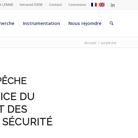
et LEMAR
Intranet IUEM
Contact
Connexion
herche
Instrumentation
Nous rejoindre
Accueil
/
surpêche
PÊCHE
ICE DU
T DES
 SÉCURITÉ