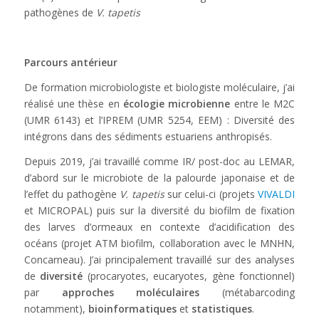
pathogènes de
V. tapetis
Parcours antérieur
De formation microbiologiste et biologiste moléculaire, j’ai
réalisé une thèse en
écologie microbienne
entre le M2C
(UMR 6143) et l’IPREM (UMR 5254, EEM) : Diversité des
intégrons dans des sédiments estuariens anthropisés.
Depuis 2019, j’ai travaillé comme IR/ post-doc au LEMAR,
d’abord sur le microbiote de la palourde japonaise et de
l’effet du pathogène
V. tapetis
sur celui-ci (projets
VIVALDI
et MICROPAL) puis sur la diversité du biofilm de fixation
des larves d’ormeaux en contexte d’acidification des
océans (projet ATM biofilm, collaboration avec le MNHN,
Concarneau). J’ai principalement travaillé sur des analyses
de
diversité
(procaryotes, eucaryotes, gène fonctionnel)
par
approches moléculaires
(métabarcoding
notamment),
bioinformatiques
et
statistiques
.