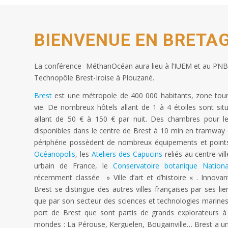
BIENVENUE EN BRETA
La conférence MéthanOcéan aura lieu à l’IUEM et au PNBI,
Technopôle Brest-Iroise à Plouzané.
Brest
est une métropole de 400 000 habitants, zone tour
vie. De nombreux hôtels allant de 1 à 4 étoiles sont sit
allant de 50 € à 150 € par nuit. Des chambres pour l
disponibles dans le centre de Brest à 10 min en tramway d
périphérie possèdent de nombreux équipements et points d
Océanopolis
, les
Ateliers des Capucins
reliés au centre-vil
urbain de France, le
Conservatoire botanique Nationa
récemment classée » Ville d’art et d’histoire « . Innova
Brest se distingue des autres villes françaises par ses lie
que par son secteur des sciences et technologies marines d
port de Brest que sont partis de grands explorateurs 
mondes : La Pérouse, Kerguelen, Bougainville… Brest a un