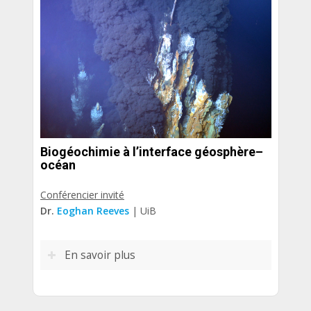
Biogéochimie à l’interface géosphère–
océan
Conférencier invité
Dr.
Eoghan Reeves
| UiB
En savoir plus