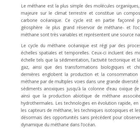
Le méthane est la plus simple des molécules organiques, 
majeure sur le climat terrestre et constitue un comp
carbone océanique. Ce cycle est en partie façonné pa
géosphère -le plus grand réservoir de méthane- et l’oc
méthane sont très variables et représentent une source nat
Le cycle du méthane océanique est régi par des proce
échelles spatiales et temporelles. Ceux-ci incluent des 
échelle tels que la sédimentation, l’activité tectonique e
gaz, ainsi que des transformations biologiques et ch
dernières englobent la production et la consommation
méthane par de multiples voies dans une grande diversité
sédiments anoxiques jusqu’à la colonne d’eau oxique (l
ainsi que la production abiotique de méthane associ
hydrothermales. Les technologies en évolution rapide, en 
les capteurs de méthane, les techniques isotopiques et l
désormais des opportunités sans précédent pour observer,
dynamique du méthane dans l’océan.