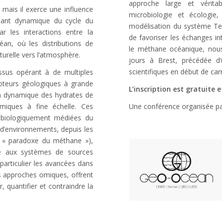
approche large et véritabl
mais il exerce une influence
microbiologie et écologie
osant dynamique du cycle du
modélisation du système Ter
r les interactions entre la
de favoriser les échanges int
éan, où les distributions de
le méthane océanique, nous 
urelle vers l’atmosphère.
jours à Brest, précédée d
scientifiques en début de carr
ssus opérant à de multiples
moteurs géologiques à grande
L’inscription est gratuite 
t la dynamique des hydrates de
imiques à fine échelle. Ces
Une conférence organisée pa
 biologiquement médiées du
 d’environnements, depuis les
e « paradoxe du méthane »),
ée aux systèmes de sources
particulier les avancées dans
es approches omiques, offrent
 quantifier et contraindre la