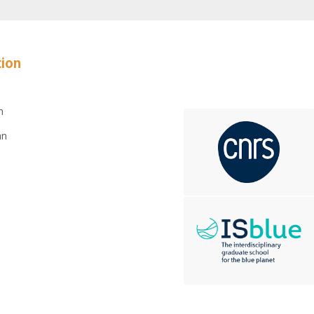
tion
n
an