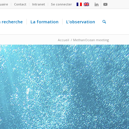
uaire
Contact
Intranet
Se connecter
a recherche
La formation
L’observation
Accueil
/
MethanOcean meeting