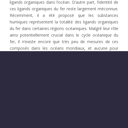
ligands organiques dans l’océan. D’autre part, l’identité de
ces ligands organiques du fer reste largement méconnue.
Récemment, il a été proposé que les substances
humiques représentent la totalité des ligands organiques
du fer dans certaines régions océaniques. Malgré leur rôle
ainsi potentiellement crucial dans le cycle océanique du
fer, il n’existe encore que très peu de mesures de ces
composés dans les océans mondiaux, et aucune pour
l’Océan Austral.
Nous proposons dans SeaTraM de nous intéresser, pour
la première fois, à l’étude simultanée des distributions
océaniques de dFe, pFe, Feorg et des substances
humiques dans le secteur Atlantique de l’Océan Austral
pendant l’hiver 2019, au cours d’une mission
océanographique à bord du RV sud-africain SA Agulhas II
(en collaboration avec CSIR et Stellenbosch University,
Afrique du Sud).
SeaTraM s’intègre dans la continuité du Laboratoire Mixte
International ICEMASA (International Centre for Education,