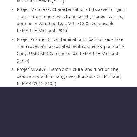
Michaud, LEMAR (2015)
Projet Mancoco : Characterization of dissolved organic
matter from mangroves to adjacent guianese waters;
porteur : V Vantrepotte, UMR LOG & responsable
LEMAR : E Michaud (2015)
Projet Prisme : Oil contamination impact on Guianese
mangroves and associated benthic species; porteur : P
Cuny, UMR MIO & responsable LEMAR : E Michaud
(2015)
Projet MAGUY : Benthic structural and functionning
biodiversity within mangroves;
Porteuse : E. Michaud,
LEMAR
(2013-2105)
Projet BIOMANGO :
BIOdiversity and ecosystem
functioning of MANgroves in French Guiana: prospects
for ecOsystem management in the Amazonian system;
porteuse
:
E Michaud, LEMAR (
2013-2016) –
http://www-iuem.univ-brest.fr/biomango/fr
)
Projets associés en cours :