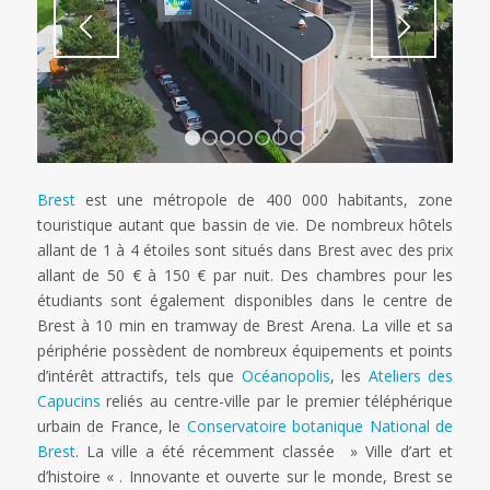
1
2
3
4
5
6
7
Brest
est une métropole de 400 000 habitants, zone
touristique autant que bassin de vie. De nombreux hôtels
allant de 1 à 4 étoiles sont situés dans Brest avec des prix
allant de 50 € à 150 € par nuit. Des chambres pour les
étudiants sont également disponibles dans le centre de
Brest à 10 min en tramway de Brest Arena. La ville et sa
périphérie possèdent de nombreux équipements et points
d’intérêt attractifs, tels que
Océanopolis
, les
Ateliers des
Capucins
reliés au centre-ville par le premier téléphérique
urbain de France, le
Conservatoire botanique National de
Brest
. La ville a été récemment classée » Ville d’art et
d’histoire « . Innovante et ouverte sur le monde, Brest se