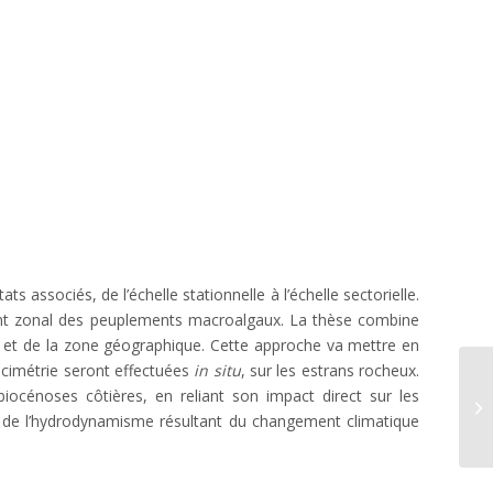
 associés, de l’échelle stationnelle à l’échelle sectorielle.
ment zonal des peuplements macroalgaux. La thèse combine
e et de la zone géographique. Cette approche va mettre en
locimétrie seront effectuées
in situ
, sur les estrans rocheux.
biocénoses côtières, en reliant son impact direct sur les
CH
s de l’hydrodynamisme résultant du changement climatique