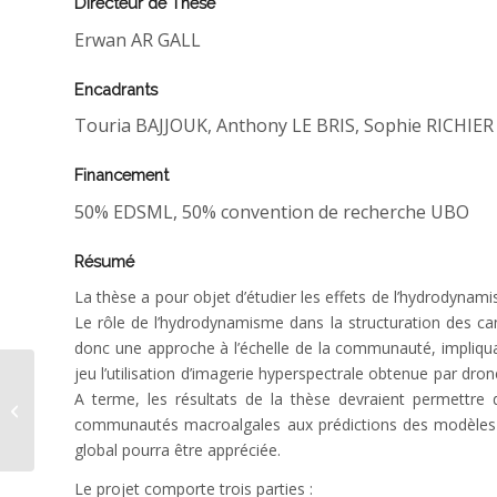
Directeur de Thèse
Erwan AR GALL
Encadrants
Touria BAJJOUK, Anthony LE BRIS, Sophie RICHIER
Financement
50% EDSML, 50% convention de recherche UBO
Résumé
La thèse a pour objet d’étudier les effets de l’hydrodynamis
Le rôle de l’hydrodynamisme dans la structuration des c
donc une approche à l’échelle de la communauté, impliqua
jeu l’utilisation d’imagerie hyperspectrale obtenue par dr
SPEDICATO Adriana
A terme, les résultats de la thèse devraient permettre d
thèse
communautés macroalgales aux prédictions des modèles de
global pourra être appréciée.
Le projet comporte trois parties :