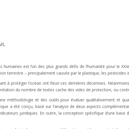
SML
 humaines est l’un des plus grands défis de l’humanité pour le XXIe s
ution terrestre – principalement causée par le plastique, les pesticide
visant à protéger l’océan ont fleuri ces dernières décennies. Néanmoins
ntation du nombre de textes cache des vides de protection, ou contr
ne méthodologie et des outils pour évaluer qualitativement et quant
tique a été conçu, basé sur l’analyse de deux aspects complémentair
’indicateurs juridiques. En outre, la conception spécifique d’une base