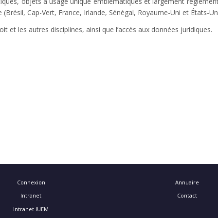
tiques, objets à usage unique emblématiques et largement réglementés
 (Brésil, Cap-Vert, France, Irlande, Sénégal, Royaume-Uni et États-Un
droit et les autres disciplines, ainsi que l’accès aux données juridiques.
Connexion
Annuaire
Intranet
Contact
Intranet IUEM