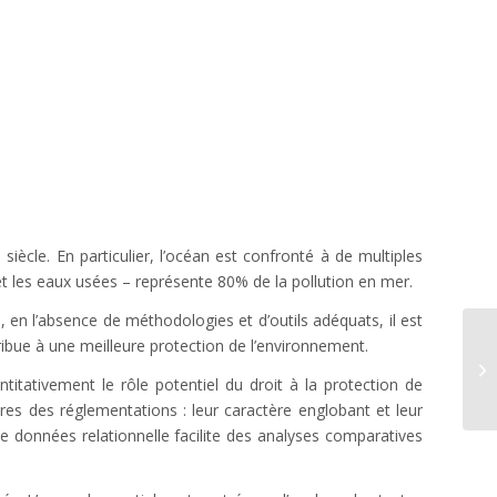
iècle. En particulier, l’océan est confronté à de multiples
s et les eaux usées – représente 80% de la pollution en mer.
, en l’absence de méthodologies et d’outils adéquats, il est
Dé
ibue à une meilleure protection de l’environnement.
ra
itativement le rôle potentiel du droit à la protection de
dé
es des réglementations : leur caractère englobant et leur
 de données relationnelle facilite des analyses comparatives