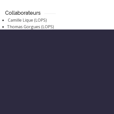
Collaborateurs
Camille Lique (LOPS)
Thomas Gorgues (LOPS)
Luis Felipe ARTIGAS
(LOG, ULCO, CNRS, IRD,
Wimereux)
Cédric HUBAS (LBOREA,
MNHN, Station Marine
de Concarneau)
Rémi AMIRAUX (Takuvik,
Université de Laval,
Canada)
Marcel BABIN (Takuvik,
Université de Laval,
Canada)