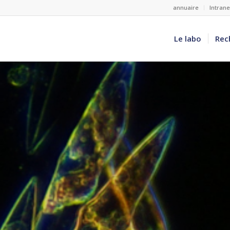
annuaire
Intran
Le labo
Rec