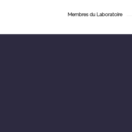
Membres du Laboratoire
Jordan TOULLEC
Brivaëla MOR