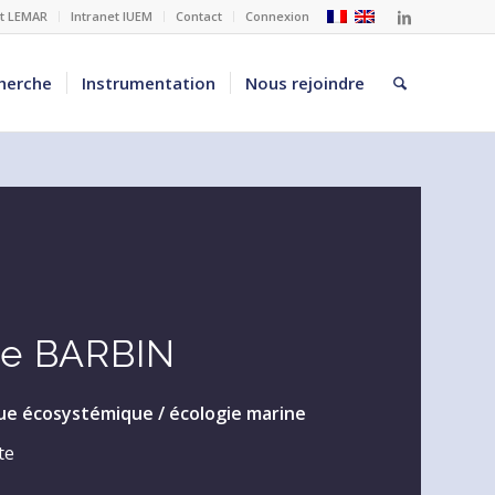
et LEMAR
Intranet IUEM
Contact
Connexion
herche
Instrumentation
Nous rejoindre
re BARBIN
ue écosystémique / écologie marine
te