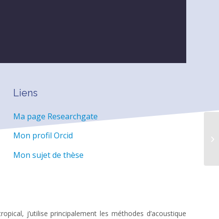
Liens
Ma page Researchgate
Mon profil Orcid
Mon sujet de thèse
opical, j’utilise principalement les méthodes d’acoustique