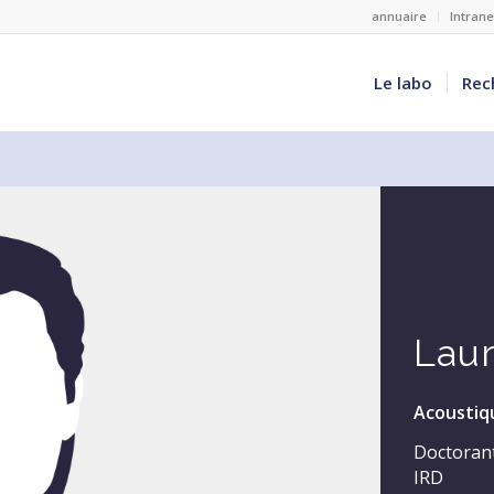
annuaire
Intran
Le labo
Rec
Lau
Acoustiq
Doctoran
IRD