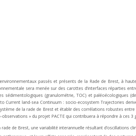
environnementaux passés et présents de la Rade de Brest, à haute
nnementale sera menée sur des carottes d’interfaces réparties entre 
nées sédimentologiques (granulométrie, TOC) et paléoécologiques (d
t to Current land-sea Continuum : socio-ecosystem Trajectories derived
cosystème de la rade de Brest et établir des corrélations robustes en
etro-observations » du projet PACTE qui contribuera à répondre à ces 3
rade de Brest, une variabilité interannuelle résultant d’oscillations cl