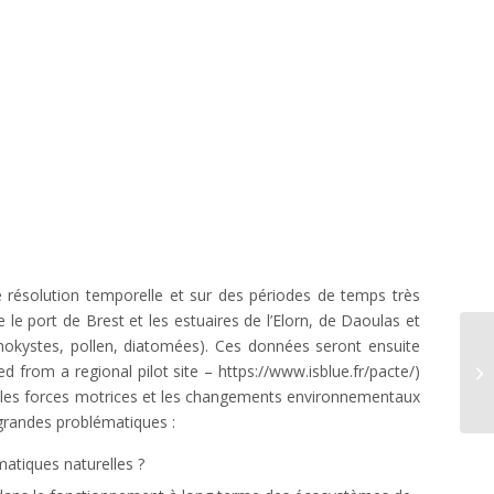
 résolution temporelle et sur des périodes de temps très
le port de Brest et les estuaires de l’Elorn, de Daoulas et
inokystes, pollen, diatomées). Ces données seront ensuite
 from a regional pilot site – https://www.isblue.fr/pacte/)
Ha
tre les forces motrices et les changements environnementaux
 grandes problématiques :
imatiques naturelles ?