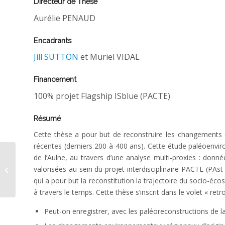
Directeur de Thèse
Aurélie PENAUD
Encadrants
Jill SUTTON
et Muriel VIDAL
Financement
100% projet Flagship ISblue (PACTE)
Résumé
Cette thèse a pour but de reconstruire les changements 
récentes (derniers 200 à 400 ans). Cette étude paléoenviro
de l’Aulne, au travers d’une analyse multi-proxies : don
valorisées au sein du projet interdisciplinaire PACTE (PAs
Alina JAGER thèse
qui a pour but la reconstitution la trajectoire du socio-é
à travers le temps. Cette thèse s’inscrit dans le volet « r
Peut-on enregistrer, avec les paléoreconstructions de la 