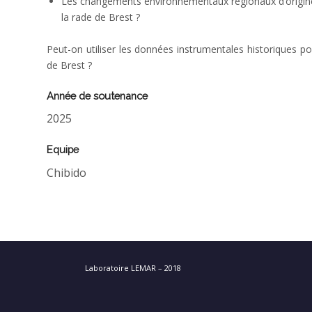
Les changements environnementaux régionaux d’origine 
la rade de Brest ?
Peut-on utiliser les données instrumentales historiques p
de Brest ?
Année de soutenance
2025
Equipe
Chibido
Laboratoire LEMAR – 2018