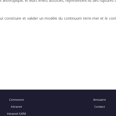
anthropique, et leurs effets associés, représentent-ils des rupture
our construire et valider un modèle du continuum terre-mer et le con
Connexion
Annuaire
Intranet
Contact
Intranet IUEM