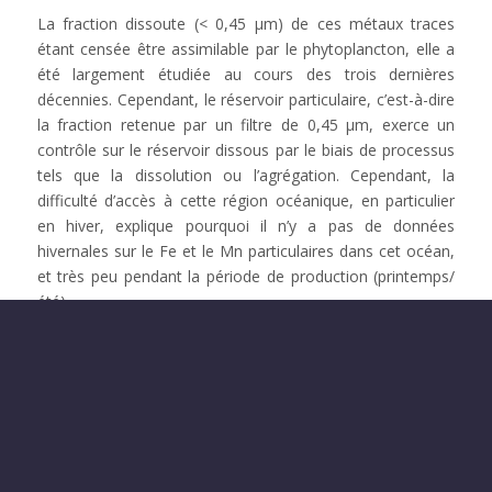
La fraction dissoute (< 0,45 µm) de ces métaux traces
étant censée être assimilable par le phytoplancton, elle a
été largement étudiée au cours des trois dernières
décennies. Cependant, le réservoir particulaire, c’est-à-dire
la fraction retenue par un filtre de 0,45 µm, exerce un
contrôle sur le réservoir dissous par le biais de processus
tels que la dissolution ou l’agrégation. Cependant, la
difficulté d’accès à cette région océanique, en particulier
en hiver, explique pourquoi il n’y a pas de données
hivernales sur le Fe et le Mn particulaires dans cet océan,
et très peu pendant la période de production (printemps/
été).
La variabilité saisonnière du Fe et du Mn reste donc
pratiquement inconnue, ce qui limite notre compréhension
du cycle biogéochimique océanique de ces métaux, et par
conséquent de leur impact sur la variabilité de la
production primaire, le cycle global du carbone et le climat.
Dans ce contexte, le projet SIMSON visera à :