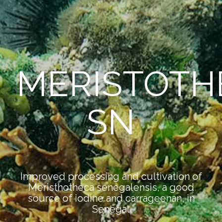
MERISTOTH
SN
Improved processing and cultivation of
Meristhotheca senegalensis, a good
source of iodine and carrageenan, in
Senegal