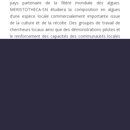
pays partenaire de la filière mondiale des algues.
MERISTOTHECA-SN étudiera la composition en algues
d’une espèce locale commercialement importante issue
de la culture et de la récolte. Des groupes de travail de
chercheurs locaux ainsi que des démonstrations pilotes et
le renforcement des capacités des communautés locales
contribueront à la sécurité alimentaire. MERISTOTHECA-
SN apportera une contribution significative aux objectifs
de développement durable des Nations Unies en
améliorant la santé publique et la sécurité alimentaire, en
réduisant la pauvreté, en revitalisant les écosystèmes
marins et en atténuant le changement climatique. La
comparaison de la composition des algues provenant de
différent sites cultivées de Meristhoteca et la cueillette en
mer conduira à la définition de produits certifiés,
contribuant à la sécurité des consommateurs, des
producteurs et de l’environnement côtier sénégalais. Les
chercheurs et les communautés locales organiseront des
groupes de travail et des ateliers pour échanger sur les
opérations de meilleures pratiques afin de construire et