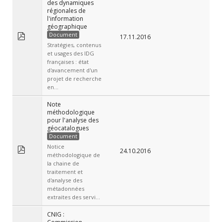
des dynamiques
régionales de
l'information
géographique
Document
17.11.2016
Stratégies, contenus
et usages des IDG
françaises : état
d'avancement d'un
projet de recherche
en...
Note
méthodologique
pour l'analyse des
géocatalogues
Document
Notice
24.10.2016
méthodologique de
la chaine de
traitement et
d'analyse des
métadonnées
extraites des servi...
CNIG :