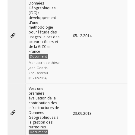
Données
Géographiques
(IDG) :
développement
d'une
méthodologie
pour l’étude des
05.12.2014
usages.Le cas des
acteurs côtiers et
de la GIZC en
France
Document
Manuscrit de thèse
Jade Georis-
Creuseveau
(05/12/2014)
Vers une
première
évaluation de la
contribution des
Infrastructures de
Données
23.09.2013
Géographiques à
la gestion des
territoires
Document