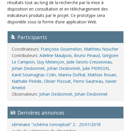
résultats tout au long de la recherche par la mise à
disposition en consultation et en téléchargement des
indicateurs produits par le projet. Ce prototype sera
disponible sous la forme d’une application Web.
Participants
Coordinateurs:
Françoise Gourmelon
,
Matthieu Noucher
Contributeurs:
Adeline Maulpoix
,
Bruno Pinaud
,
Grégoire
Le Campion
,
Guy Melançon
,
Jade Georis-Creuseveau
,
Johan Desbonnet
,
Johan Desbonnet
,
Julie PIERSON
,
Karel Soumagnac-Colin
,
Marina Duféal
,
Mathias Rouan
,
Nathalie Pinède
,
Olivier Pissoat
,
Pierre Gautreau
,
Xavier
Amelot
Observateurs:
Johan Desbonnet
,
Johan Desbonnet
Dernières annonces
séminaire "schéma conceptuel" 2 - 25/01/2018
suite du séminaire de décembre.