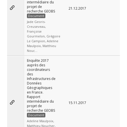
intermédiaire du
projet de
21.12.2017
recherche GEOBS
Document
Jade Georis-
Creuseveau,
Françoise
Gourmelon, Grégoire
Le Campion, Adeline
Maulpoix, Matthieu
Nouc...
Enquête 2017
auprès des
coordinateurs
des
Infrastructures de
Données
Géographiques
en France.
Rapport
intermédiaire du
15.11.2017
projet de
recherche GEOBS
Document
Adeline Maulpoix,
Matthieu Noucher,