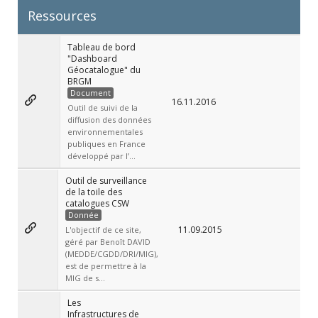
Ressources
Tableau de bord
"Dashboard
Géocatalogue" du
BRGM
Document
16.11.2016
Outil de suivi de la
diffusion des données
environnementales
publiques en France
développé par l’...
Outil de surveillance
de la toile des
catalogues CSW
Donnée
11.09.2015
L'objectif de ce site,
géré par Benoît DAVID
(MEDDE/CGDD/DRI/MIG),
est de permettre à la
MIG de s...
Les
Infrastructures de