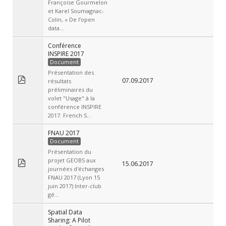
Françoise Gourmelon
et Karel Soumagnac-
Colin, « De l’open
data...
Conférence
INSPIRE 2017
Document
Présentation des
07.09.2017
résultats
préliminaires du
volet "Usage" à la
conférence INSPIRE
2017. French S...
FNAU 2017
Document
Présentation du
projet GEOBS aux
15.06.2017
journées d'échanges
FNAU 2017 (Lyon 15
juin 2017) Inter-club
gé...
Spatial Data
Sharing: A Pilot