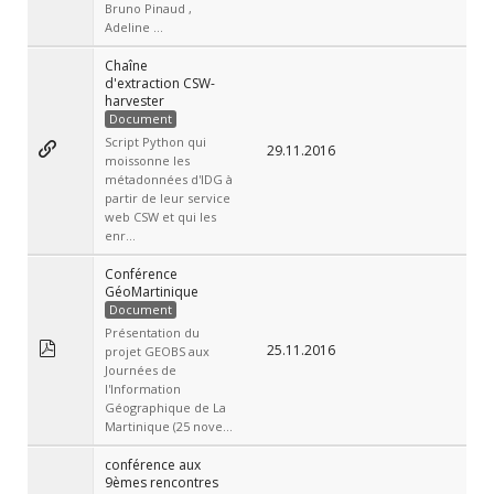
Bruno Pinaud ,
Adeline ...
Chaîne
d'extraction CSW-
harvester
Document
Script Python qui
29.11.2016
moissonne les
métadonnées d'IDG à
partir de leur service
web CSW et qui les
enr...
Conférence
GéoMartinique
Document
Présentation du
25.11.2016
projet GEOBS aux
Journées de
l'Information
Géographique de La
Martinique (25 nove...
conférence aux
9èmes rencontres