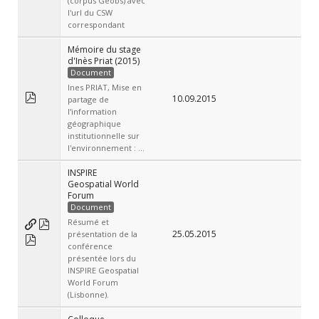
(corpus Géobs) avec
l'url du CSW
correspondant
Mémoire du stage
d'Inès Priat (2015)
Document
Ines PRIAT, Mise en
10.09.2015
partage de
l'information
géographique
institutionnelle sur
l'environnement : ...
INSPIRE
Geospatial World
Forum
Document
Résumé et
25.05.2015
présentation de la
conférence
présentée lors du
INSPIRE Geospatial
World Forum
(Lisbonne).