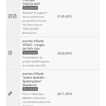
Colloque
THEOQUANT
Document
Résumé et support
21.05.2015
de la conférence
présentée lors des
12e Rencontres
THEOQUANT
(Besançon).
Journée d'Etude
AFIGEO : Usages
de l'Info Géo
Document
26.03.2015
Présentation du
projet GEOBS auprès
du réseau des IDG
Journée d'Etude
"Justice Spatiale /
Spatial Justice"
(Nanterre)
Document
28.11.2014
Pierre Gautreau ,
Matthieu Noucher.
Les Infrastructures de
Données