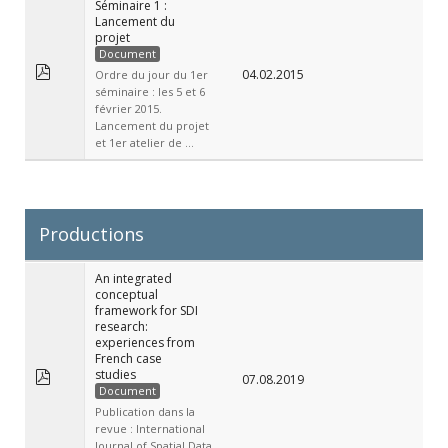
Séminaire 1 :
Lancement du
projet
Document
04.02.2015
Ordre du jour du 1er
séminaire : les 5 et 6
février 2015.
Lancement du projet
et 1er atelier de ...
Productions
An integrated
conceptual
framework for SDI
research:
experiences from
French case
studies
07.08.2019
Document
Publication dans la
revue : International
Journal of Spatial Data