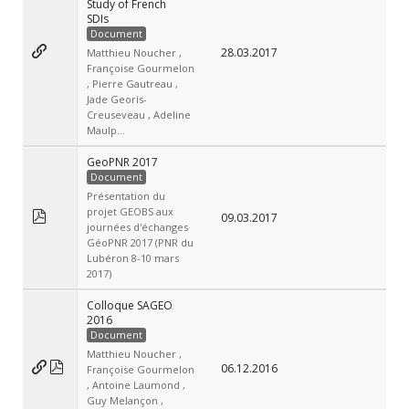
Study of French
SDIs
Document
28.03.2017
Matthieu Noucher ,
Françoise Gourmelon
, Pierre Gautreau ,
Jade Georis-
Creuseveau , Adeline
Maulp...
GeoPNR 2017
Document
Présentation du
projet GEOBS aux
09.03.2017
journées d'échanges
GéoPNR 2017 (PNR du
Lubéron 8-10 mars
2017)
Colloque SAGEO
2016
Document
Matthieu Noucher ,
06.12.2016
Françoise Gourmelon
, Antoine Laumond ,
Guy Melançon ,