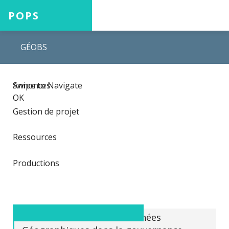
POPS
GÉOBS
Accueil
Swipe to Navigate
Annonces
Projets
OK
Gestion de projet
Ressources
Aide
Productions
Connexion
Les Infrastructures de Données