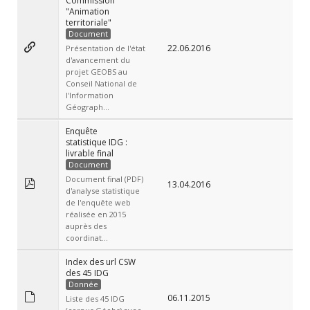
Commission
"Animation
territoriale"
Document
22.06.2016
Présentation de l'état
d'avancement du
projet GEOBS au
Conseil National de
l'Information
Géograph...
Enquête
statistique IDG :
livrable final
Document
Document final (PDF)
13.04.2016
d'analyse statistique
de l'enquête web
réalisée en 2015
auprès des
coordinat...
Index des url CSW
des 45 IDG
Donnée
06.11.2015
Liste des 45 IDG