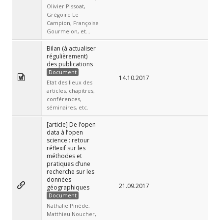
Olivier Pissoat,
Grégoire Le
Campion, Françoise
Gourmelon, et...
Bilan (à actualiser
régulièrement)
des publications
Document
14.10.2017
Etat des lieux des
articles, chapitres,
conférences,
séminaires, etc.
[article] De l’open
data à l’open
science : retour
réflexif sur les
méthodes et
pratiques d’une
recherche sur les
données
21.09.2017
géographiques
Document
Nathalie Pinède,
Matthieu Noucher,