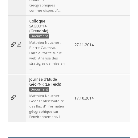
Géographiques
comme dispositif...
Colloque
SAGEO'14
(Grenoble)
Document
Matthieu Noucher ,
27.11.2014
Pierre Gautreau.
Faire autorité sur le
web. Analyse des
stratégies de mise en
...
Journée d'Etude
GéoPNR (Le Teich)
Document
Matthieu Noucher.
17.10.2014
Géobs : observatoire
des flux d'information
géographique sur
l'environnement, L...