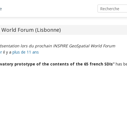
e
l World Forum (Lisbonne)
sentation lors du prochain INSPIRE GeoSpatial World Forum
r
il y a
plus de 11 ans
atory prototype of the contents of the 65 french SDIs”
has b