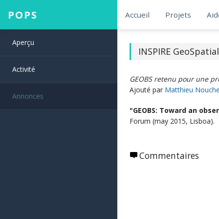
POPS
Accueil
Projets
Aid
Aperçu
INSPIRE GeoSpatia
Activité
GEOBS retenu pour une pré
Ajouté par
Matthieu Nouche
Annonces
"GEOBS: Toward an observ
Forum (may 2015, Lisboa).
Commentaires