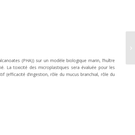
Ki
alcanoates (PHA)) sur un modèle biologique marin, l’huître
é. La toxicité des microplastiques sera évaluée pour les
if (efficacité d’ingestion, rôle du mucus branchial, rôle du