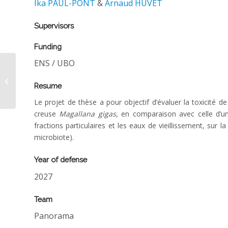
Ika PAUL-PONT
&
Arnaud HUVET
Supervisors
Funding
ENS / UBO
Ghjuvan SANTONI-GUICHARD thèse
Resume
Le projet de thèse a pour objectif d’évaluer la toxicité 
creuse
Magallana gigas
, en comparaison avec celle d’un
fractions particulaires et les eaux de vieillissement, sur 
microbiote).
Year of defense
2027
Team
Panorama