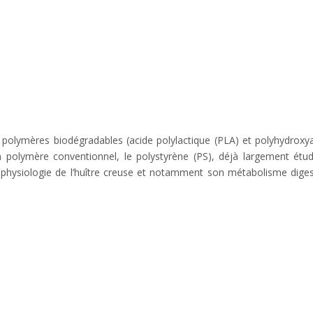
de polymères biodégradables (acide polylactique (PLA) et polyhydroxy
 polymère conventionnel, le polystyrène (PS), déjà largement étudi
la physiologie de l’huître creuse et notamment son métabolisme digest