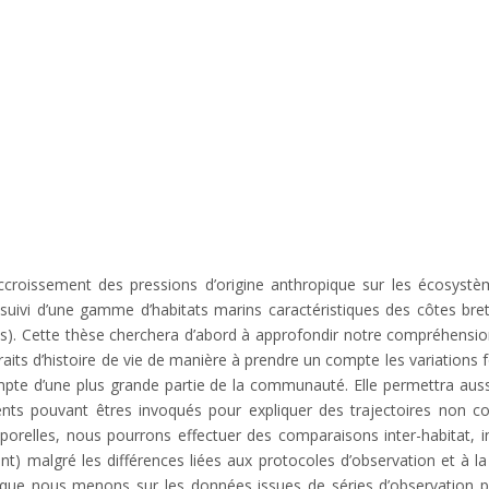
croissement des pressions d’origine anthropique sur les écosystè
e suivi d’une gamme d’habitats marins caractéristiques des côtes br
. Cette thèse cherchera d’abord à approfondir notre compréhension d
its d’histoire de vie de manière à prendre un compte les variations 
pte d’une plus grande partie de la communauté. Elle permettra aussi
ts pouvant êtres invoqués pour expliquer des trajectoires non c
orelles, nous pourrons effectuer des comparaisons inter-habitat, 
) malgré les différences liées aux protocoles d’observation et à l
es que nous menons sur les données issues de séries d’observation