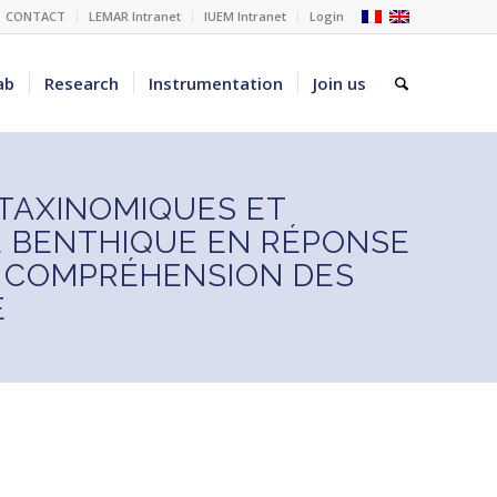
CONTACT
LEMAR Intranet
IUEM Intranet
Login
ab
Research
Instrumentation
Join us
TAXINOMIQUES ET
 BENTHIQUE EN RÉPONSE
S COMPRÉHENSION DES
E