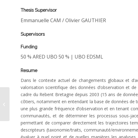
Thesis Supervisor
Emmanuelle CAM / Olivier GAUTHIER
Supervisors
Funding
50 % ARED UBO 50 % | UBO EDSML
Resume
Dans le contexte actuel de changements globaux et d’ac
valorisation scientifique des données d’observation et d
cadre du Rebent Bretagne depuis 2003 (15 ans de données)
côtiers, notamment en entendant la base de données de tra
Morot Amandine thèse
une plus grande fréquence d’observation et en tenant com
communautés, et de déterminer les processus sous-jacen
permettant de comparer directement les trajectoires temp
descripteurs (taxonomie/traits, communauté/environnement
évaluer à quel point et de quelles manières les analys