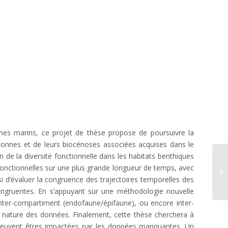
mes marins, ce projet de thèse propose de poursuivre la
etonnes et de leurs biocénoses associées acquises dans le
e la diversité fonctionnelle dans les habitats benthiques
fonctionnelles sur une plus grande longueur de temps, avec
 d’évaluer la congruence des trajectoires temporelles des
ongruentes. En s’appuyant sur une méthodologie nouvelle
inter-compartiment (endofaune/épifaune), ou encore inter-
a nature des données. Finalement, cette thèse cherchera à
 peuvent êtres impactées par les données manquantes. Un