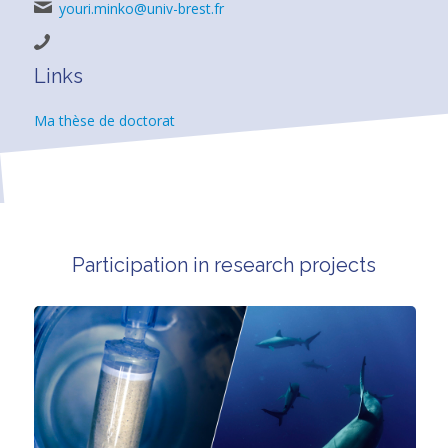
youri.minko@univ-brest.fr
Links
Ma thèse de doctorat
Participation in research projects