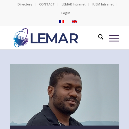
Directory
CONTACT
LEMAR Intranet
IUEM Intranet
Login