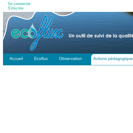
Outils
Se connecter
S'inscrire
personnels
Accueil
Ecoflux
Observation
Actions pédagogique