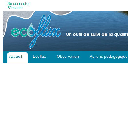
Outils
Se connecter
S'inscrire
personnels
Accueil
Ecoflux
Observation
Actions pédagogique