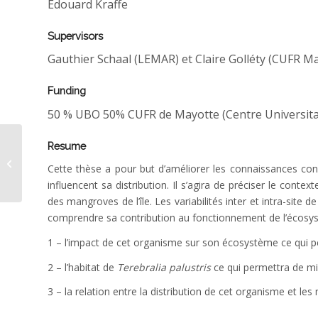
Edouard Kraffe
Supervisors
Gauthier Schaal (LEMAR) et Claire Golléty (CUFR M
Funding
50 % UBO 50% CUFR de Mayotte (Centre Universitai
Resume
LAURENT Jennifer thèse
Cette thèse a pour but d’améliorer les connaissances con
influencent sa distribution. Il s’agira de préciser le cont
des mangroves de l’île. Les variabilités inter et intra-site 
comprendre sa contribution au fonctionnement de l’écosyst
1 – l’impact de cet organisme sur son écosystème ce qui pe
2 – l’habitat de
Terebralia palustris
ce qui permettra de m
3 – la relation entre la distribution de cet organisme et l