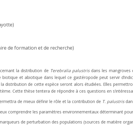
ayotte)
re de formation et de recherche)
cernant la distribution de
Terebralia palustris
dans les mangroves d
exte biotique et abiotique dans lequel ce gastéropode peut servir d’in
de la distribution de cette espèce seront alors étudiées. Elles permettr
ème. Cette thèse tentera de répondre à ces questions en s’intéressan
rmettra de mieux définir le rôle et la contribution de
T. palustris
dans
ieux comprendre les paramètres environnementaux déterminant pour
es marqueurs de perturbation des populations (sources de matière organi