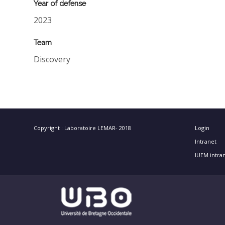
Year of defense
2023
Team
Discovery
Copyright : Laboratoire LEMAR- 2018
Login
Intranet
IUEM intra