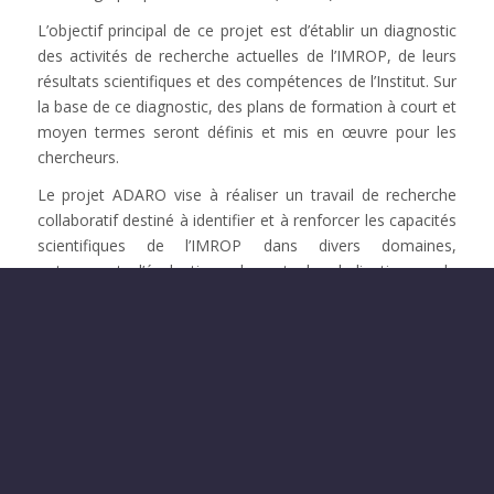
L’objectif principal de ce projet est d’établir un diagnostic
des activités de recherche actuelles de l’IMROP, de leurs
résultats scientifiques et des compétences de l’Institut. Sur
la base de ce diagnostic, des plans de formation à court et
moyen termes seront définis et mis en œuvre pour les
chercheurs.
Le projet ADARO vise à réaliser un travail de recherche
collaboratif destiné à identifier et à renforcer les capacités
scientifiques de l’IMROP dans divers domaines,
notamment l’évaluation des stocks halieutiques, la
bioéconomie, les approches écosystémiques des pêches,
l’environnement marin, et d’autres domaines relatifs au
milieu marin.
Diagnostic Scientifique : Réalisation et analyse critique :
Effectuer une analyse critique du diagnostic scientifique
partagé avec l’IMROP, incluant une cartographie des
compétences et la participation aux échanges avec les
parties prenantes.