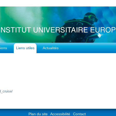
ions
Liens utiles
Actualités
d_cruise/
Plan du site
Accessibilité
Contact