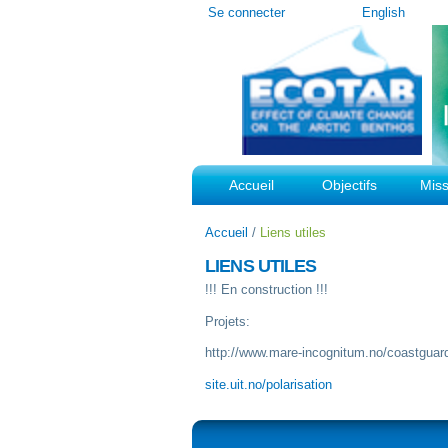
Outils
Se connecter
English
personnels
Accueil
Objectifs
Miss
Accueil
/
Liens utiles
LIENS UTILES
!!! En construction !!!
Projets:
http://www.mare-incognitum.no/coastguar
site.uit.no/polarisation