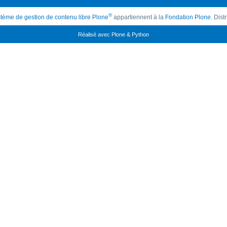
®
tème de gestion de contenu libre Plone
appartiennent à la
Fondation Plone
. Dis
Réalisé avec Plone & Python