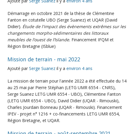
Ajouté par
Serge Suanez
il y a
environ 4 ans
Démarrage en octobre 2021 de la thèse de Clémentine
Fanton en cotutelle UBO (Serge Suanez) et UQAR (David
Didier).
Étude de l'impact des évènements extrêmes sur les
changements morpho-sédimentaires des littoraux
meubles de l’ouest de l’Islande.
Financement IFQM et
Région Bretagne (ISblue)
Mission de terrain - mai 2022
Ajouté par
Serge Suanez
il y a
environ 4 ans
La mission de terrain pour l'année 2022 a été effectuée du 14
au 25 mai par Pierre Stéphan (LETG UMR 6554 - CNRS),
Serge Suanez LETG UMR 6554 - UBO), Clémentine Fanton
(LETG UMR 6554 - UBO), David Didier (UQAR - Rimouski),
Charles Jourdain Bonneau (UQAR - Rimouski). Financement
IPEV - projet n° 1216 + co-financements LETG UMR 6554,
Région Bretagne, et UQAR.
Mission de terrain - août-septembre 2021