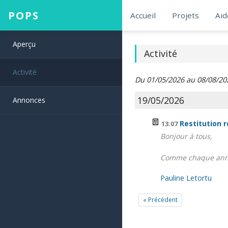
POPS
Accueil
Projets
Aid
Aperçu
Activité
Activité
Du 01/05/2026 au 08/08/20
19/05/2026
Annonces
Restitution r
13:07
Bonjour à tous,
Comme chaque année, 
Pauline Letortu
« Précédent