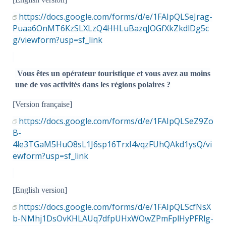
https://docs.google.com/forms/d/e/1FAIpQLSeJrag-
Puaa6OnMT6KzSLXLzQ4HHLuBazqJOGfXkZkdlDg5c
g/viewform?usp=sf_link
Vous êtes un opérateur touristique et vous avez au moins
une de vos activités dans les régions polaires ?
[Version française]
https://docs.google.com/forms/d/e/1FAIpQLSeZ9Zo
B-
4le3TGaM5HuO8sL1J6sp16TrxI4vqzFUhQAkd1ysQ/vi
ewform?usp=sf_link
[English version]
https://docs.google.com/forms/d/e/1FAIpQLScfNsX
b-NMhj1DsOvKHLAUq7dfpUHxWOwZPmFplHyPFRlg-