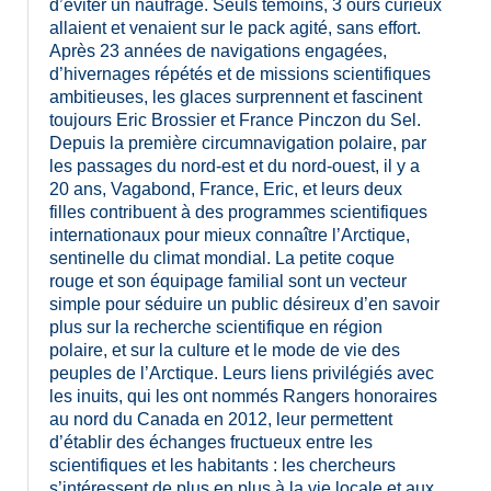
d’éviter un naufrage. Seuls témoins, 3 ours curieux
allaient et venaient sur le pack agité, sans effort.
Après 23 années de navigations engagées,
d’hivernages répétés et de missions scientifiques
ambitieuses, les glaces surprennent et fascinent
toujours Eric Brossier et France Pinczon du Sel.
Depuis la première circumnavigation polaire, par
les passages du nord-est et du nord-ouest, il y a
20 ans, Vagabond, France, Eric, et leurs deux
filles contribuent à des programmes scientifiques
internationaux pour mieux connaître l’Arctique,
sentinelle du climat mondial. La petite coque
rouge et son équipage familial sont un vecteur
simple pour séduire un public désireux d’en savoir
plus sur la recherche scientifique en région
polaire, et sur la culture et le mode de vie des
peuples de l’Arctique. Leurs liens privilégiés avec
les inuits, qui les ont nommés Rangers honoraires
au nord du Canada en 2012, leur permettent
d’établir des échanges fructueux entre les
scientifiques et les habitants : les chercheurs
s’intéressent de plus en plus à la vie locale et aux