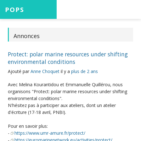
POPS
Accueil
Annonces
Protect: polar marine resources under shifting
Projets
environmental conditions
Ajouté par
Anne Choquet
il y a
plus de 2 ans
Avec Melina Kourantidou et Emmanuelle Quillérou, nous
Aide
organisons "Protect: polar marine resources under shifting
environmental conditions".
N'hésitez pas à participer aux ateliers, dont un atelier
d'écriture (17-18 avril, PNBI).
Connexion
Pour en savoir plus:
-
https://www.umr-amure.fr/protect/
-
https://euromarinenetwork.eu/activities/protect/