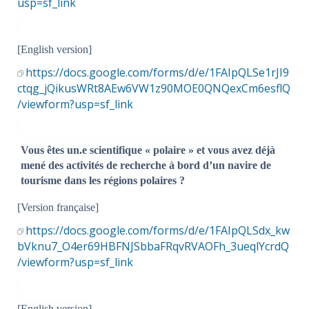
usp=sf_link
[English version]
https://docs.google.com/forms/d/e/1FAIpQLSe1rJI9
ctqg_jQikusWRt8AEw6VW1z90MOE0QNQexCm6esflQ
/viewform?usp=sf_link
Vous êtes un.e scientifique « polaire » et vous avez déjà
mené des activités de recherche à bord d’un navire de
tourisme dans les régions polaires ?
[Version française]
https://docs.google.com/forms/d/e/1FAIpQLSdx_kw
bVknu7_O4er69HBFNJSbbaFRqvRVAOFh_3ueqlYcrdQ
/viewform?usp=sf_link
[English version]