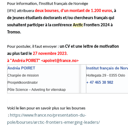
Pour information, l'Institut français de Norvège
(IFN)
attribuera
deux bourses, d’un montant de 1.200 euros
, à
de jeunes étudiants doctorants et/ou chercheurs français qui
souhaitent participer à la conférence
Arctic
Frontiers 2024 à
Tromso.
Pour postuler, il faut envoyer :
un CV et une lettre de motivation
au plus tard le
27 novembre 2023.
à "Andréa POIRET" <apoiret@france.no>
Andréa POIRET
Institut français de Nor
Chargée de mission
Holtegata 29 - 0355 Oslo
+ 47 465 38 982
Prosjektkoordinator
Pôle Science – Adveling for vitenskap
Voici le lien pour en savoir plus sur les bourses
https://www.france.no/presentation-du-
:
pole/bourses/arctic-frontiers-emerging-leaders/