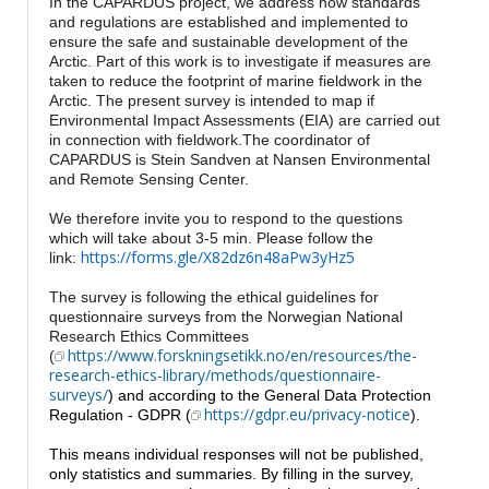
In the CAPARDUS project, we address how standards
and regulations are established and implemented to
ensure the safe and sustainable development of the
Arctic. Part of this work is to investigate if measures are
taken to reduce the footprint of marine fieldwork in the
Arctic. The present survey is intended to map if
Environmental Impact Assessments (EIA) are carried out
in connection with fieldwork.The coordinator of
CAPARDUS is Stein Sandven at Nansen Environmental
and Remote Sensing Center.
We therefore invite you to respond to the questions
which will take about 3-5 min. Please follow the
https://forms.gle/X82dz6n48aPw3yHz5
link:
The survey is following the ethical guidelines for
questionnaire surveys from the Norwegian National
Research Ethics Committees
https://www.forskningsetikk.no/en/resources/the-
(
research-ethics-library/methods/questionnaire-
surveys/
) and according to the General Data Protection
https://gdpr.eu/privacy-notice
Regulation - GDPR (
).
This means individual responses will not be published,
only statistics and summaries. By filling in the survey,