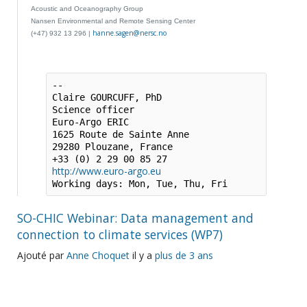
Acoustic and Oceanography Group
Nansen Environmental and Remote Sensing Center
hanne.sagen@nersc.no
(+47) 932 13 296 |
-- 

Claire GOURCUFF, PhD

Science officer 

Euro-Argo ERIC

1625 Route de Sainte Anne

29280 Plouzane, France

http://www.euro-argo.eu
Working days: Mon, Tue, Thu, Fri
SO-CHIC Webinar: Data management and
connection to climate services (WP7)
Ajouté par
Anne Choquet
il y a
plus de 3 ans