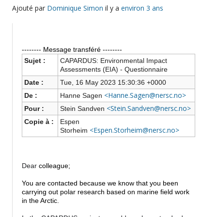
Ajouté par
Dominique Simon
il y a
environ 3 ans
-------- Message transféré --------
Sujet :
CAPARDUS: Environmental Impact
Assessments (EIA) - Questionnaire
Date :
Tue, 16 May 2023 15:30:36 +0000
<Hanne.Sagen@nersc.no>
De :
Hanne Sagen
<Stein.Sandven@nersc.no>
Pour :
Stein Sandven
Copie à :
Espen
<Espen.Storheim@nersc.no>
Storheim
Dear
colleague;
You are contacted because we know that you been
carrying out polar research based on marine field work
in the Arctic.