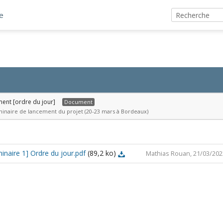
e
ent [ordre du jour]
Document
inaire de lancement du projet (20-23 mars à Bordeaux)
aire 1] Ordre du jour.pdf
(89,2 ko)
Mathias Rouan, 21/03/202
[SPHEROGRAPHIA]
[Seminaire
1]
Ordre
du
jour.pdf