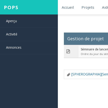
POPS
Accueil
Projets
Aid
Aperçu
Activité
Gestion de projet
Annonces
Séminaire de lancem
Ordre du jour du sém
[SPHEROGRAPHIA][Semin