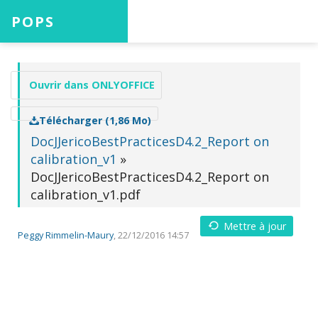
POPS
Accueil
Ouvrir dans ONLYOFFICE
Télécharger (1,86 Mo)
Projets
DocJJericoBestPracticesD4.2_Report on
calibration_v1
»
DocJJericoBestPracticesD4.2_Report on
Aide
calibration_v1.pdf
Mettre à jour
Peggy Rimmelin-Maury
, 22/12/2016 14:57
Connexion