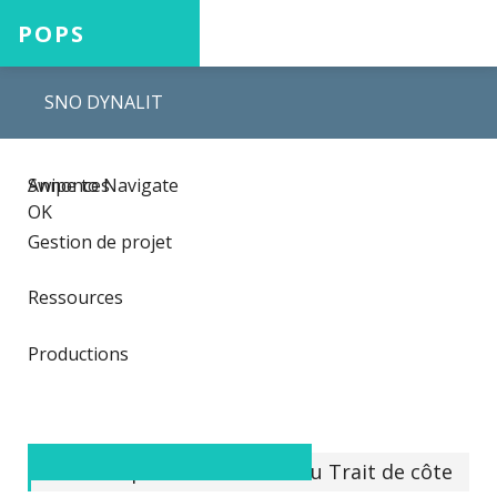
POPS
SNO DYNALIT
Accueil
Swipe to Navigate
Annonces
Projets
OK
Gestion de projet
Ressources
Aide
Productions
Connexion
DYNamique du LIttoral et du Trait de côte