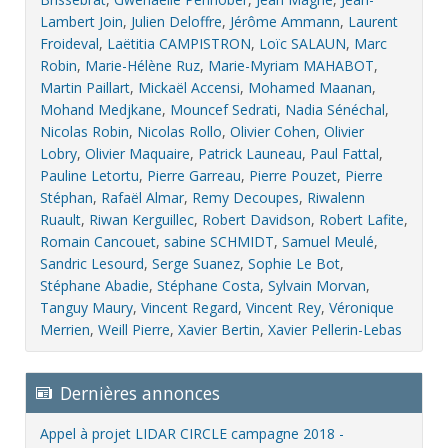
Lambert Join
,
Julien Deloffre
,
Jérôme Ammann
,
Laurent
Froideval
,
Laëtitia CAMPISTRON
,
Loïc SALAUN
,
Marc
Robin
,
Marie-Hélène Ruz
,
Marie-Myriam MAHABOT
,
Martin Paillart
,
Mickaël Accensi
,
Mohamed Maanan
,
Mohand Medjkane
,
Mouncef Sedrati
,
Nadia Sénéchal
,
Nicolas Robin
,
Nicolas Rollo
,
Olivier Cohen
,
Olivier
Lobry
,
Olivier Maquaire
,
Patrick Launeau
,
Paul Fattal
,
Pauline Letortu
,
Pierre Garreau
,
Pierre Pouzet
,
Pierre
Stéphan
,
Rafaël Almar
,
Remy Decoupes
,
Riwalenn
Ruault
,
Riwan Kerguillec
,
Robert Davidson
,
Robert Lafite
,
Romain Cancouet
,
sabine SCHMIDT
,
Samuel Meulé
,
Sandric Lesourd
,
Serge Suanez
,
Sophie Le Bot
,
Stéphane Abadie
,
Stéphane Costa
,
Sylvain Morvan
,
Tanguy Maury
,
Vincent Regard
,
Vincent Rey
,
Véronique
Merrien
,
Weill Pierre
,
Xavier Bertin
,
Xavier Pellerin-Lebas
Dernières annonces
Appel à projet LIDAR CIRCLE campagne 2018 -