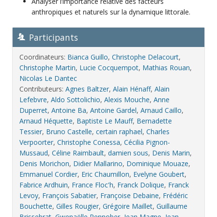
Analyser l’importance relative des facteurs
anthropiques et naturels sur la dynamique littorale.
Participants
Coordinateurs:
Bianca Guillo
,
Christophe Delacourt
,
Christophe Martin
,
Lucie Cocquempot
,
Mathias Rouan
,
Nicolas Le Dantec
Contributeurs:
Agnes Baltzer
,
Alain Hénaff
,
Alain
Lefebvre
,
Aldo Sottolichio
,
Alexis Mouche
,
Anne
Duperret
,
Antoine Ba
,
Antoine Gardel
,
Arnaud Caillo
,
Arnaud Héquette
,
Baptiste Le Mauff
,
Bernadette
Tessier
,
Bruno Castelle
,
certain raphael
,
Charles
Verpoorter
,
Christophe Conessa
,
Cécilia Pignon-
Mussaud
,
Céline Raimbault
,
damien sous
,
Denis Marin
,
Denis Morichon
,
Didier Mallarino
,
Dominique Mouaze
,
Emmanuel Cordier
,
Eric Chaumillon
,
Evelyne Goubert
,
Fabrice Ardhuin
,
France Floc'h
,
Franck Dolique
,
Franck
Levoy
,
François Sabatier
,
Françoise Debaine
,
Frédéric
Bouchette
,
Gilles Rougier
,
Grégoire Maillet
,
Guillaume
Brissebrat
,
Gwenaëlle Pennober
,
Jean Magne
,
Jean-