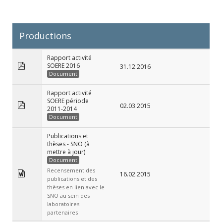
Productions
Rapport activité
SOERE 2016
31.12.2016
Document
Rapport activité
SOERE période
02.03.2015
2011-2014
Document
Publications et
thèses - SNO (à
mettre à jour)
Document
Recensement des
16.02.2015
publications et des
thèses en lien avec le
SNO au sein des
laboratoires
partenaires