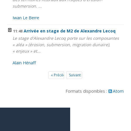
submersion. ...
Iwan Le Berre
Arrivée en stage de M2 de Alexandre Lecoq
11:48
Le stage d'Alexandre Lecoq porte sur les composantes
« aléa » (érosion, submersion, migration dunaire),
« enjeux » et...
Alain Hénaff
« Précédent
Suivant »
Formats disponibles :
Atom