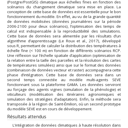
(Postgre/PostGIS) climatique aux échelles fines en fonction des
scénarios du changement climatique sera mise en place. La
conception de cette base de données est essentielle pour le bon
fonctionnement du modèle. En effet, au vu de la grande quantité
de données mobilisées (données journalières sur la période
2006-2100 pour deux scénarios), l’optimisation des temps de
calcul est indispensable à la reproductibilité des simulations.
Cette base de données sera alimentée par les résultats d’un
algorithme d’apprentissage (Le Roux et al., 2017), développé
sous R, permettant de calculer la distribution des températures à
échelle fine (< 100 m) en fonction de différents scénarios RCP.
Une réflexion sur l’échelle spatiale d’application (optimisation de
la relation entre la taille des parcelles et la résolution des cartes
de températures simulées) ainsi que sur le format des données
(combinaison de données vecteur et raster) accompagnera cette
phase d’intégration. Cette base de données sera dans un
second temps connectée au modèle multi-agents SEVE
fonctionnant sous la plateforme GAMA. Les données serviront
au forçage des agents vignes (simulation de la phénologie) et
viticulteurs (modélisation des itinéraires agronomiques et
simulation des stratégies d’adaptation). Enfin, la méthode sera
transposée à la région de Saint-Émilion, où un second prototype
du modèle SEVE est en cours de développement.
Résultats attendus
L’intégration de données climatiques à haute résolution dans