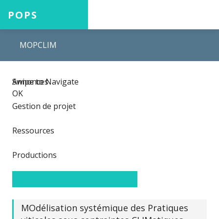
POPS
MOPCLIM
Accueil
Swipe to Navigate
Annonces
Projets
OK
Gestion de projet
Ressources
Aide
Productions
Connexion
MOdélisation systémique des Pratiques