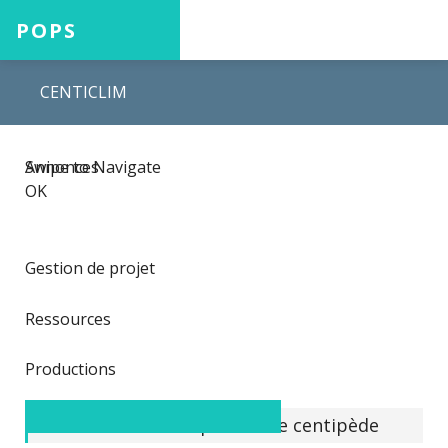
POPS
CENTICLIM
Accueil
Swipe to Navigate
Annonces
Projets
OK
Gestion de projet
Aide
Ressources
Productions
Connexion
Kit station météo pour base centipède