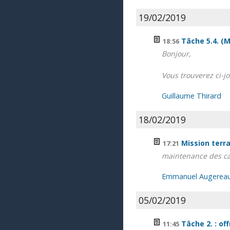
19/02/2019
Tâche 5.4. (M
18:56
Bonjour,
Vous trouverez ci-jo
Guillaume Thirard
18/02/2019
Mission terra
17:21
maintenance des cap
Emmanuel Augerea
05/02/2019
Tâche 2. : of
11:45