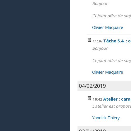
Bonjour
Ci-joint offre de st
Olivier Maquaire
Tâche 5.4. : 
11:36
Bonjour
Ci-joint offre de st
Olivier Maquaire
04/02/2019
Atelier : ca
10:42
L'atelier est propos
Yannick Thiery