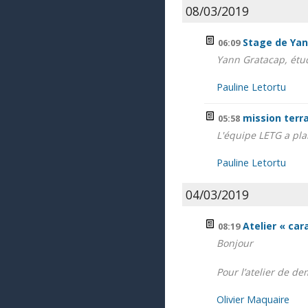
08/03/2019
Stage de Yan
06:09
Yann Gratacap, étud
Pauline Letortu
mission terra
05:58
L'équipe LETG a plan
Pauline Letortu
04/03/2019
Atelier « ca
08:19
Bonjour
Pour l’atelier de de
Olivier Maquaire