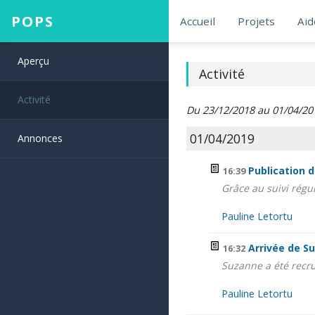
POPS
Accueil
Projets
Aid
Aperçu
Activité
Activité
Du 23/12/2018 au 01/04/20
01/04/2019
Annonces
Publication
16:39
Grâce au suivi régul
Pauline Letortu
Arrivée de 
16:32
Suzanne a été recru
Pauline Letortu