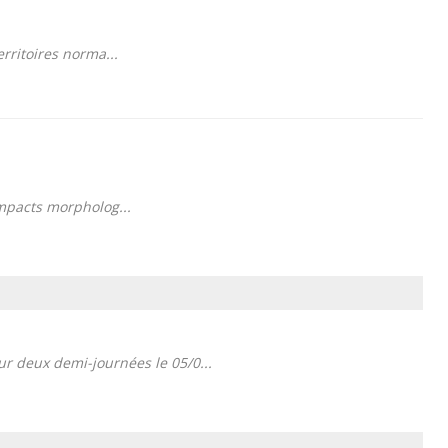
erritoires norma...
 impacts morpholog...
sur deux demi-journées le 05/0...