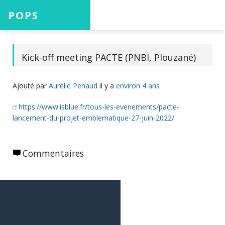
POPS
Accueil
Kick-off meeting PACTE (PNBI, Plouzané)
Ajouté par
Aurélie Penaud
il y a
environ 4 ans
Projets
https://www.isblue.fr/tous-les-evenements/pacte-
lancement-du-projet-emblematique-27-juin-2022/
Aide
Commentaires
Connexion