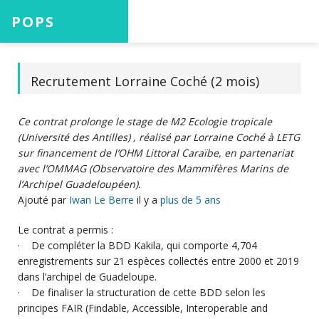
POPS
Accueil
Recrutement Lorraine Coché (2 mois)
Ce contrat prolonge le stage de M2 Ecologie tropicale
Projets
(Université des Antilles) , réalisé par Lorraine Coché à LETG
sur financement de l’OHM Littoral Caraïbe, en partenariat
avec l’OMMAG (Observatoire des Mammifères Marins de
l’Archipel Guadeloupéen).
Aide
Ajouté par
Iwan Le Berre
il y a
plus de 5 ans
Le contrat a permis :
· De compléter la BDD Kakila, qui comporte 4,704
enregistrements sur 21 espèces collectés entre 2000 et 2019
Connexion
dans l’archipel de Guadeloupe.
· De finaliser la structuration de cette BDD selon les
principes FAIR (Findable, Accessible, Interoperable and