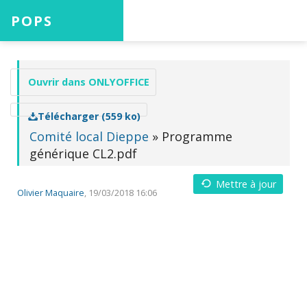
POPS
Accueil
Ouvrir dans ONLYOFFICE
Télécharger (559 ko)
Projets
Comité local Dieppe
» Programme
générique CL2.pdf
Mettre à jour
Aide
Olivier Maquaire
, 19/03/2018 16:06
Connexion