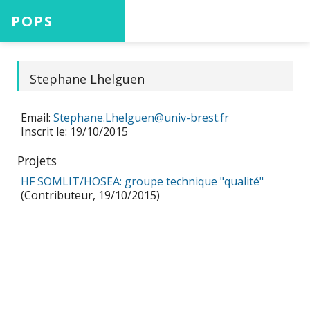
POPS
Accueil
Stephane Lhelguen
Email:
Stephane.Lhelguen@univ-brest.fr
Projets
Inscrit le: 19/10/2015
Projets
HF SOMLIT/HOSEA: groupe technique "qualité"
Aide
(Contributeur, 19/10/2015)
Connexion