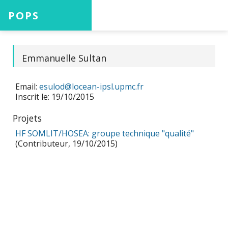
POPS
Accueil
Emmanuelle Sultan
Email:
esulod@locean-ipsl.upmc.fr
Projets
Inscrit le: 19/10/2015
Projets
HF SOMLIT/HOSEA: groupe technique "qualité"
Aide
(Contributeur, 19/10/2015)
Connexion