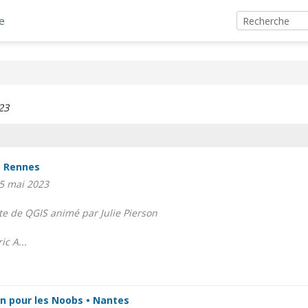
e
23
• Rennes
05 mai 2023
te de QGIS animé par Julie Pierson
ic A...
on pour les Noobs • Nantes