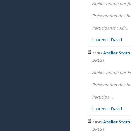
Atelier animé par J
Présentation des b
Participants : Adr...
Laurence David
Atelier Stats
11:07
BREST
Atelier animé par F
Présentation des bas
Participa...
Laurence David
Atelier Stats
10:49
BREST