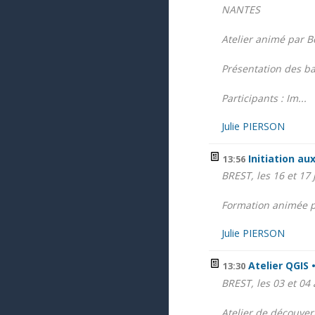
NANTES
Atelier animé par B
Présentation des b
Participants : Im...
Julie PIERSON
Initiation au
13:56
BREST, les 16 et 17 
Formation animée p
Julie PIERSON
Atelier QGIS 
13:30
BREST, les 03 et 04 
Atelier de découver