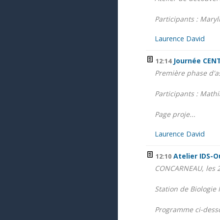
Participants : Maryl
Laurence David
Journée CEN
12:14
Première phase d'a
Participants : Math
Page proje...
Laurence David
Atelier IDS-
12:10
CONCARNEAU, les 2
Station de Biologi
Programme ci-dess