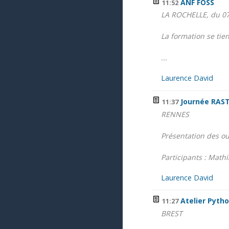
ANF FOSS
11:52
LA ROCHELLE, du 0
La formation se tie
...
Laurence David
Journée RAST
11:37
RENNES
Présentation des ou
Participants : Mathia
Laurence David
Atelier Pytho
11:27
BREST