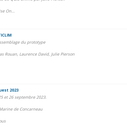
ise On...
TICLIM
ssemblage du prototype
ias Rouan, Laurence David, Julie Pierson
Ouest 2023
5 et 26 septembre 2023.
e Marine de Concarneau
ous