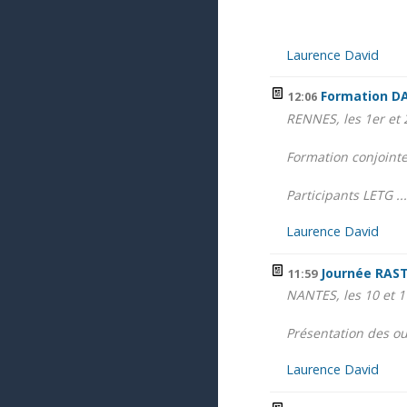
Laurence David
Formation D
12:06
RENNES, les 1er et 
Formation conjointe
Participants LETG ...
Laurence David
Journée RAST
11:59
NANTES, les 10 et 1
Présentation des ou
Laurence David