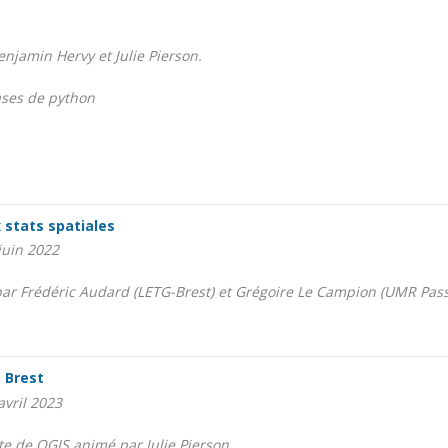
enjamin Hervy et Julie Pierson.
ases de python
x stats spatiales
juin 2022
ar Frédéric Audard (LETG-Brest) et Grégoire Le Campion (UMR Pass
• Brest
avril 2023
te de QGIS animé par Julie Pierson