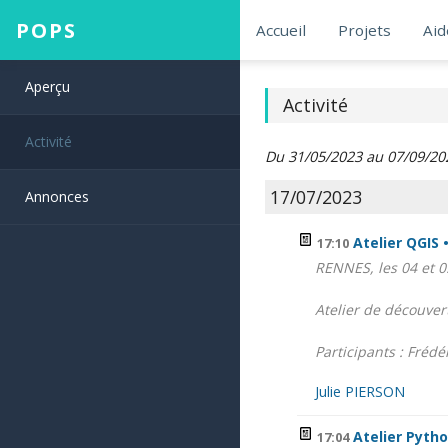
POPS
Accueil
Projets
Aid
Aperçu
Activité
Activité
Du 31/05/2023 au 07/09/20
17/07/2023
Annonces
Atelier QGIS 
17:10
RENNES, les 04 et 
Atelier de découver
Participants : Frédér
Julie PIERSON
Atelier Pyth
17:04