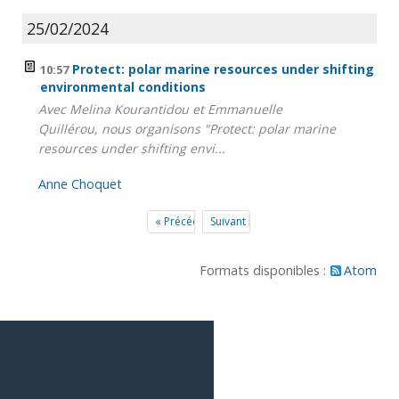
25/02/2024
Protect: polar marine resources under shifting
10:57
environmental conditions
Avec Melina Kourantidou et Emmanuelle
Quillérou, nous organisons "Protect: polar marine
resources under shifting envi...
Anne Choquet
« Précédent
Suivant »
Formats disponibles :
Atom