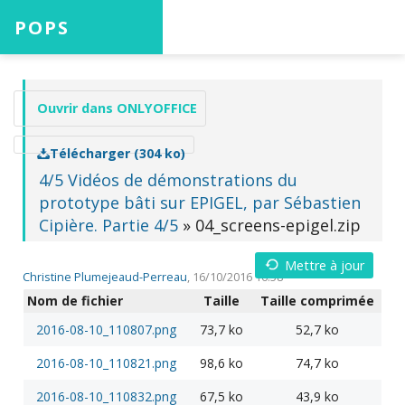
POPS
Accueil
Ouvrir dans ONLYOFFICE
Télécharger (304 ko)
Projets
4/5 Vidéos de démonstrations du
prototype bâti sur EPIGEL, par Sébastien
Cipière. Partie 4/5
» 04_screens-epigel.zip
Aide
Mettre à jour
Christine Plumejeaud-Perreau
, 16/10/2016 16:58
Nom de fichier
Taille
Taille comprimée
2016-08-10_110807.png
73,7 ko
52,7 ko
Connexion
2016-08-10_110821.png
98,6 ko
74,7 ko
2016-08-10_110832.png
67,5 ko
43,9 ko