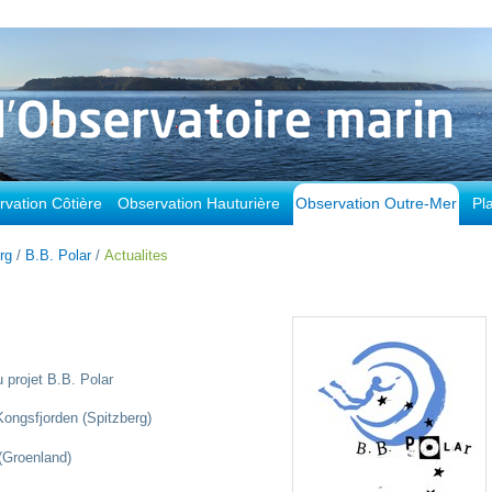
vation Côtière
Observation Hauturière
Observation Outre-Mer
Pl
rg
/
B.B. Polar
/
Actualites
projet B.B. Polar
ongsfjorden (Spitzberg)
(Groenland)