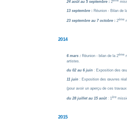
ème
24 août au 5 septembre
:
2
miss
13 septembre
:
Réunion - Bilan de l
ème
23 septembre au 7 octobre
:
2
m
2014
ème
6 mars :
Réunion - bilan de la 2
m
artistes.
du 02 au 6 juin
: Exposition des œuv
11 juin
: Exposition des œuvres réal
(pour avoir un aperçu de ces travaux
ère
du 28 juillet
au 15 août
: 1
missio
2015