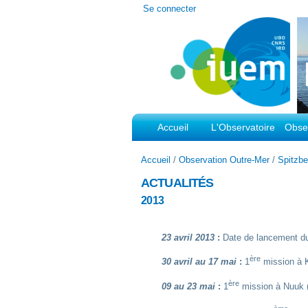
Outils
Se connecter
personnels
Accueil
L'Observatoire
Obser
Accueil
/
Observation Outre-Mer
/
Spitzbe
ACTUALITÉS
2013
23 avril 2013
:
Date de lancement du 
ère
30 avril au 17 mai
:
1
mission à K
ère
09 au 23 mai
:
1
mission à Nuuk 