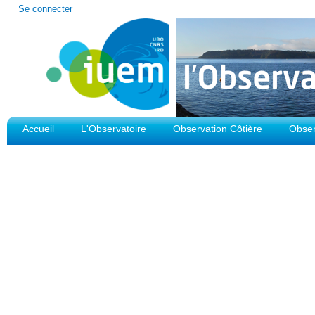
Outils
Se connecter
personnels
Accueil
L'Observatoire
Observation Côtière
Obser
Plateforme d'Observation