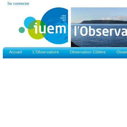
Outils
Se connecter
personnels
Accueil
L'Observatoire
Observation Côtière
Obser
Plateforme d'Observation