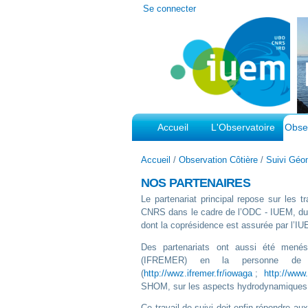
Outils
Se connecter
personnels
Accueil
L'Observatoire
Obser
Accueil
/
Observation Côtière
/
Suivi Géo
NOS PARTENAIRES
Le partenariat principal repose sur les
CNRS dans le cadre de l’ODC - IUEM, du 
dont la coprésidence est assurée par l’
Des partenariats ont aussi été menés
(IFREMER) en la personne de Fa
(
http://wwz.ifremer.fr/iowaga
;
http://www
SHOM, sur les aspects hydrodynamiques (
Ce travail de suivi doit enfin répondre au