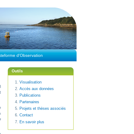
ateforme d'Observation
Outils
Visualisation
8
Accès aux données
t
Publications
Partenaires
e
Projets et thèses associés
A
Contact
u
En savoir plus
n