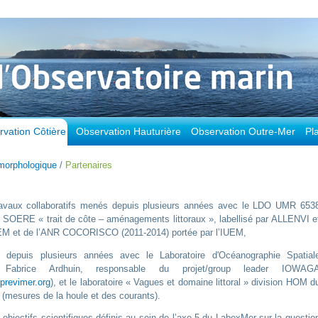
vation Côtière
Observation Hauturière
Observation Outre-Mer
Pl
morphologique
/
Partenaires
 travaux collaboratifs menés depuis plusieurs années avec le LDO UMR 653
SOERE « trait de côte – aménagements littoraux », labellisé par ALLENVI e
IUEM et de l’ANR COCORISCO (2011-2014) portée par l’IUEM,
 depuis plusieurs années avec le Laboratoire d'Océanographie Spatial
brice Ardhuin, responsable du projet/group leader IOWAG
.previmer.org
), et le laboratoire « Vagues et domaine littoral » division HOM d
mesures de la houle et des courants).
x objectifs scientifiques définis au sein de l’axe 5 du LabexMer sur la questio