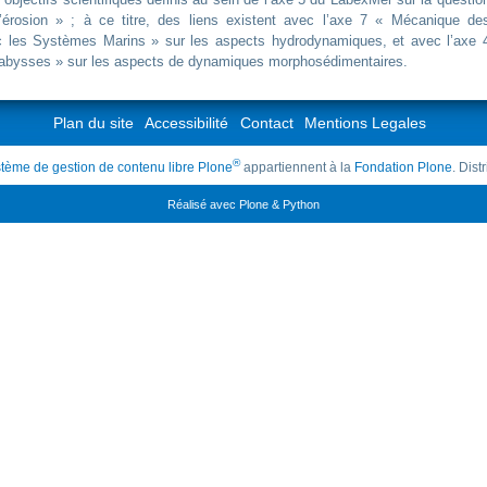
l’érosion » ; à ce titre, des liens existent avec l’axe 7 « Mécanique de
 les Systèmes Marins » sur les aspects hydrodynamiques, et avec l’axe 
ux abysses » sur les aspects de dynamiques morphosédimentaires.
Plan du site
Accessibilité
Contact
Mentions Legales
®
tème de gestion de contenu libre Plone
appartiennent à la
Fondation Plone
. Dis
Réalisé avec Plone & Python