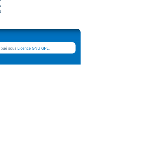
s
4
tribué sous
Licence GNU GPL
.