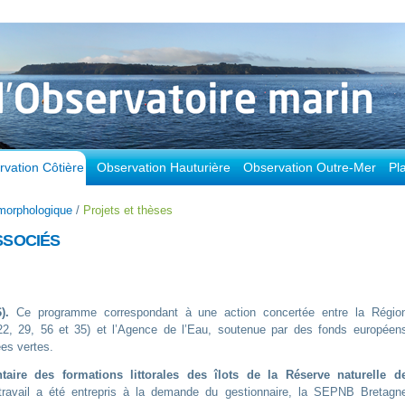
vation Côtière
Observation Hauturière
Observation Outre-Mer
Pl
morphologique
/
Projets et thèses
SSOCIÉS
6
).
Ce programme correspondant à une action concertée entre la Régio
22, 29, 56 et 35) et l’Agence de l’Eau, soutenue par des fonds européen
ées vertes.
re des formations littorales des îlots de la Réserve naturelle d
ravail a été entrepris à la demande du gestionnaire, la SEPNB Bretagn