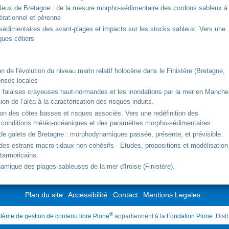
bleux de Bretagne : de la mesure morpho-sédimentaire des cordons sableux à
érationnel et pérenne
dimentaires des avant-plages et impacts sur les stocks sableux. Vers une
ques côtiers
n de l'évolution du niveau marin relatif holocène dans le Finistère (Bretagne,
onses locales
s falaises crayeuses haut-normandes et les inondations par la mer en Manche
tion de l’aléa à la caractérisation des risques induits.
ion des côtes basses et risques associés. Vers une redéfinition des
conditions météo-océaniques et des paramètres morpho-sédimentaires.
 de galets de Bretagne : morphodynamiques passée, présente, et prévisible.
des estrans macro-tidaux non cohésifs - Etudes, propositions et modélisation
starmoricains.
mique des plages sableuses de la mer d'Iroise (Finistère).
Plan du site
Accessibilité
Contact
Mentions Legales
®
tème de gestion de contenu libre Plone
appartiennent à la
Fondation Plone
. Dis