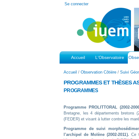
Outils
Se connecter
personnels
Accueil
L'Observatoire
Obser
Accueil
/
Observation Côtière
/
Suivi Géo
PROGRAMMES ET THÈSES A
PROGRAMMES
Programme PROLITTORAL (2002-200
Bretagne, les 4 départements bretons (
(FEDER) et visant à lutter contre les mar
Programme de suivi morphosédimentai
l’archipel de Molène (2002-2011
).
Ce t