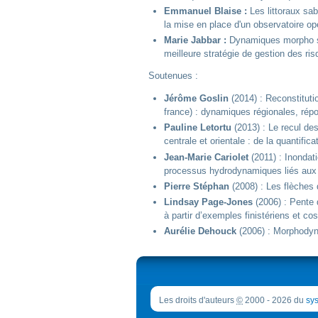
Emmanuel Blaise :
Les littoraux sa
la mise en place d'un observatoire op
Marie Jabbar :
Dynamiques morpho sé
meilleure stratégie de gestion des ris
Soutenues :
Jérôme Goslin
(2014) : Reconstitutio
france) : dynamiques régionales, rép
Pauline Letortu
(2013) : Le recul de
centrale et orientale : de la quantifica
Jean-Marie Cariolet
(2011) : Inondat
processus hydrodynamiques liés aux 
Pierre Stéphan
(2008) : Les flèches
Lindsay Page-Jones
(2006) : Pente 
à partir d’exemples finistériens et co
Aurélie Dehouck
(2006) : Morphodyna
Les droits d'auteurs
©
2000 - 2026 du
sys