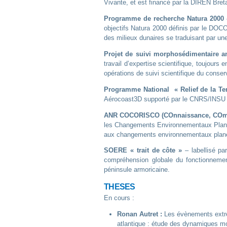
Vivante, et est financé par la DIREN Bret
Programme de recherche Natura 2000 
objectifs Natura 2000 définis par le DOCOB
des milieux dunaires se traduisant par une
Projet de suivi morphosédimentaire a
travail d’expertise scientifique, toujours
opérations de suivi scientifique du conserva
Programme National « Relief de la Ter
Aérocoast3D supporté par le CNRS/INSU e
ANR COCORISCO (COnnaissance, COmpré
les Changements Environnementaux Planéta
aux changements environnementaux planétai
SOERE « trait de côte
»
– labellisé pa
compréhension globale du fonctionnemen
péninsule armoricaine.
THESES
En cours :
Ronan Autret :
Les évènements extrêm
atlantique : étude des dynamiques 