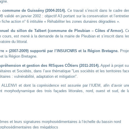
agne.
- commune de Guissény (2004-2014)
.
Ce travail s’inscrit dans le cadre de
 validé en janvier 2002 : objectif A3 portant sur la conservation et l’entretie
 fiche action n° 6 intitulée « Réhabiliter les zones dunaires dégradées ».
nnuel du sillon de Talbert (commune de Pleubian – Côtes d’Armor)
.
C
 en cours, est mené à la demande de la mairie de Pleubian et s’inscrit dans le
toire du littoral.
re » (2007-2009) supporté par l’INSU/CNRS et la Région Bretagne
.
Proje
t la Région Bretagne.
hension et gestion des RISques CÔtiers (2011-2014).
Appel à projet su
ires et Sociétés, dans l’axe thématique "Les sociétés et les territoires fac
res : vulnérabilité, adaptation et mitigation".
r ALLENVI et dont la coprésidence est assurée par l’IUEM, afin d’avoir un
t morphodynamique des trois façades littorales, nord, ouest et sud, de l
es et leurs signatures morphosédimentaires à l’échelle du bassin nord
morphosédimentaires des mégablocs