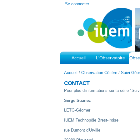
Outils
Se connecter
personnels
Accueil
L'Observatoire
Obser
Accueil
/
Observation Côtière
/
Suivi Géo
CONTACT
Pour plus d'informations sur la série "Su
Serge Suanez
LETG-Géomer
IUEM Technopôle Brest-Iroise
rue Dumont d'Urville