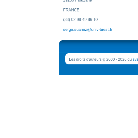
29280 Plouzané
FRANCE
(33) 02 98 49 86 10
serge.suanez@univ-brest.fr
Les droits d'auteurs
©
2000 - 2026 du
sys