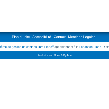
Plan du site
Accessibilité
Contact
Mentions Legales
®
tème de gestion de contenu libre Plone
appartiennent à la
Fondation Plone
. Dis
Réalisé avec Plone & Python