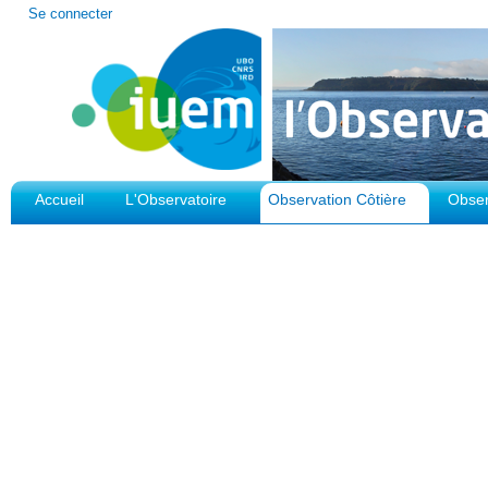
Outils
Se connecter
personnels
Accueil
L'Observatoire
Observation Côtière
Obser
Plateforme d'Observation