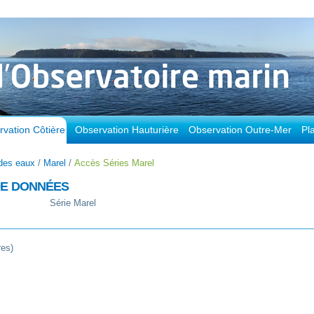
vation Côtière
Observation Hauturière
Observation Outre-Mer
Pl
des eaux
/
Marel
/
Accès Séries Marel
DE DONNÉES
Série Marel
res)