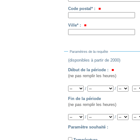
Code postal* :
Ville* :
Paramètres de la requête
(disponibles à partir de 2000)
Début de la période :
(ne pas remplir les heures)
Année
Mois
Jour
Heure
Minute
/
/
Fin de la période
(ne pas remplir les heures)
Année
Mois
Jour
Heure
Minute
/
/
Paramètre souhaité :
Température