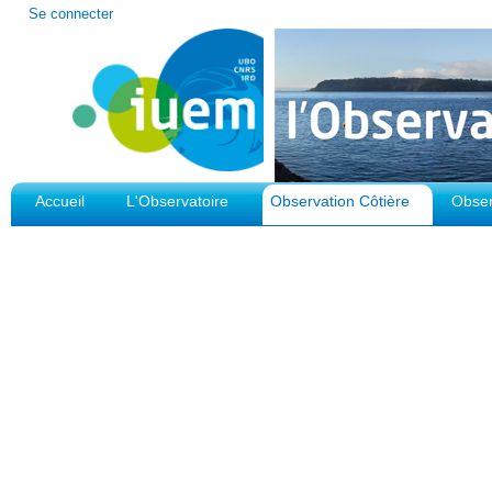
Outils
Se connecter
personnels
Accueil
L'Observatoire
Observation Côtière
Obser
Plateforme d'Observation